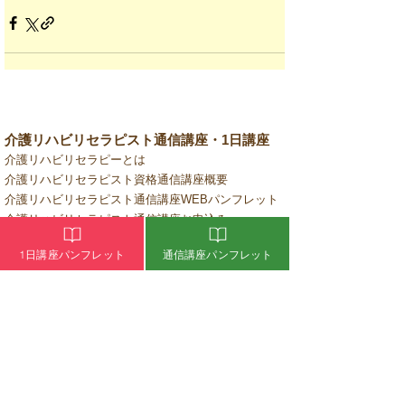
介護リハビリセラピスト通信講座・1日講座
介護リハビリセラピーとは
介護リハビリセラピスト資格通信講座概要
介護リハビリセラピスト通信講座WEBパンフレット
介護リハビリセラピスト通信講座お申込み
介護リハビリセラピスト資格1日講座概要
1日講座パンフレット
通信講座パンフレット
介護リハビリセラピスト1日講座WEBパンフレット
介護リハビリセラピスト1日講座お申込み
通信講座受講者専用 1日講座お申込み
失敗しない介護のセラピスト講座選び
自宅開業・出張サロンをお考えの方
ピックアップセラピスト
​アロマビタミンオイルのご購入
​よくあるご質問