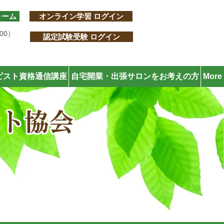
ォーム
オンライン学習 ログイン
:00）
認定試験受験 ログイン
ピスト資格通信講座
自宅開業・出張サロンをお考えの方
More