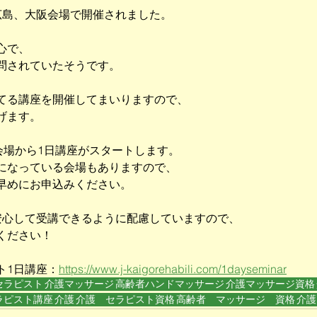
広島、大阪会場で開催されました。
心で、
問されていたそうです。
てる講座を開催してまいりますので、
げます。
会場から1日講座がスタートします。
になっている会場もありますので、
早めにお申込みください。
安心して受講できるように配慮していますので、
ください！
ト1日講座：
https://www.j-kaigorehabili.com/1dayseminar
セラピスト
介護マッサージ
高齢者ハンドマッサージ
介護マッサージ資格
ラピスト講座
介護
介護 セラピスト資格
高齢者 マッサージ 資格
介護