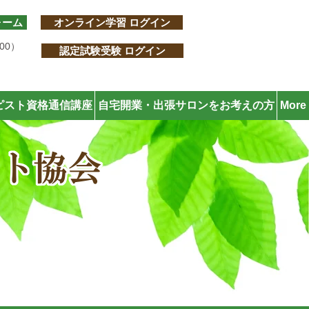
ォーム
オンライン学習 ログイン
:00）
認定試験受験 ログイン
ピスト資格通信講座
自宅開業・出張サロンをお考えの方
More