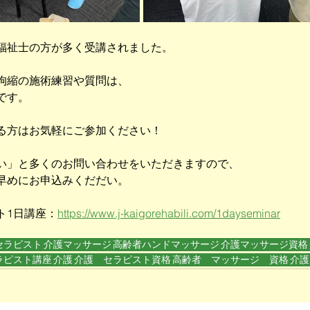
福祉士の方が多く受講されました。
拘縮の施術練習や質問は、
です。
る方はお気軽にご参加ください！
い」と多くのお問い合わせをいただきますので、
早めにお申込みくだだい。
ト1日講座：
https://www.j-kaigorehabili.com/1dayseminar
セラピスト
介護マッサージ
高齢者ハンドマッサージ
介護マッサージ資格
ラピスト講座
介護
介護 セラピスト資格
高齢者 マッサージ 資格
介護