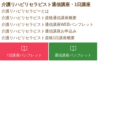
介護リハビリセラピスト通信講座・1日講座
介護リハビリセラピーとは
介護リハビリセラピスト資格通信講座概要
介護リハビリセラピスト通信講座WEBパンフレット
介護リハビリセラピスト通信講座お申込み
介護リハビリセラピスト資格1日講座概要
介護リハビリセラピスト1日講座WEBパンフレット
介護リハビリセラピスト1日講座お申込み
1日講座パンフレット
通信講座パンフレット
通信講座受講者専用 1日講座お申込み
失敗しない介護のセラピスト講座選び
自宅開業・出張サロンをお考えの方
ピックアップセラピスト
​アロマビタミンオイルのご購入
​よくあるご質問
オンライン学習ログイン
認定試験受験ログイン
介護のお仕事・介護施設の集客、差別化
デイサービスの集客・差別化
​介護・看護のお仕事 求人情報
無料介護・看護求人広告掲載申込み