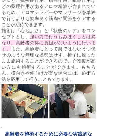
ンＥと、抗炎症作用、鎮痛作用、鎮静作用な
どの薬理作用があるアロマ精油が含まれてい
るため、アロマテラピーやマッサージを単独
で行うよりも効率良く筋肉や関節をケアする
ことが期待できます。
施術は『心地よさ』と『状態のケア』をコン
セプトとし、
強い力で行うもみほぐしとは異
なり、高齢者の体に負担がないように行いま
す。
また、高齢者にとって楽ではないうつ伏
せのような無理な姿勢はせず、椅子に座った
まま施術することができるので、介護度が高
い方にも施術することができます。もちろ
ん、横向きや仰向けが楽な場合には、施術方
法を応用して行うこともできます。
​高齢者を施術するために必要な実践的な