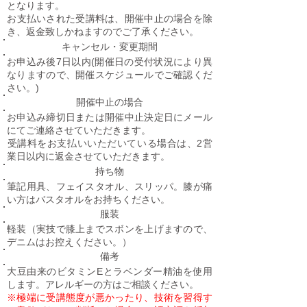
となります。
​お支払いされた受講料は、開催中止の場合を除
き、返金致しかねますのでご了承ください。
キャンセル・変更期間
お申込み後7日以内(開催日の受付状況により異
なりますので、開催スケジュールでご確認くだ
さい。)
開催中止の場合
お申込み締切日または開催中止決定日にメール
にてご連絡させていただきます。​
​受講料をお支払いいただいている場合は、2営
業日以内に返金させていただきます。
持ち物
筆記用具、フェイスタオル、スリッパ。膝が痛
い方はバスタオルをお持ちください。
服装
軽装（実技で膝上までスボンを上げますので、
デニムはお控えください。）
備考
大豆由来のビタミンEとラベンダー精油を使用
します。アレルギーの方はご相談ください。
※極端に受講態度が悪かったり、技術を習得す