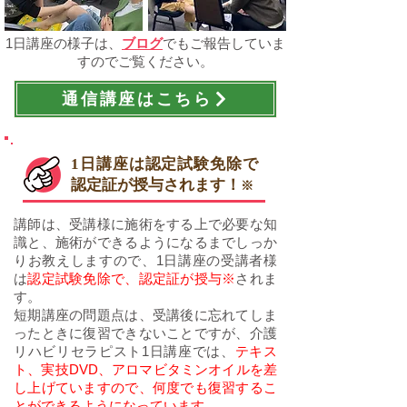
1日講座の様子は、
ブログ
でもご報告していま
すのでご覧ください。
通信講座はこちら
​1日講座は
認定試験免除
で
認定証が授与されます！
※
講師は、受講様に施術をする上で必要な知
識と、施術ができるようになるまでしっか
りお教えしますので、1日講座の受講者様
は
認定試験免除で、認定証が授与※
されま
す。
短期講座の問題点は、受講後に忘れてしま
ったときに復習できないことですが、
介護
リハビリセラピスト1日講座では、
テキス
ト、実技DVD、アロマビタミンオイルを差
し上げていますので、何度でも復習するこ
とができるようになっています。