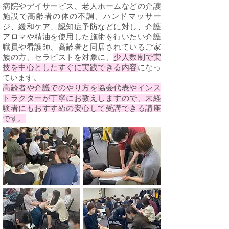
病院やデイサービス、老人ホームなどの介護
施設で高齢者の体の不調、ハンドマッサー
ジ、緩和ケア、認知症予防などに対し、介護
アロマや精油を使用した施術を行いたい介護
職員や看護師、高齢者と同居されているご家
族の方、セラピストを対象に、
少人数制で実
技を中心としたすぐに実践できる内容
になっ
ています。
高齢者や介護でのやり方を協会代表やインス
トラクター
が丁寧にお教えしますので、未経
験者にもおすすめの安心して受講できる講座
です。