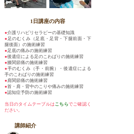
1日講座の内容
●
介護リハビリセラピーの基礎知識
●
足のむくみ（足底・足背・下腿前面・下
腿後面）の施術練習
●
足底の痛みの施術練習
●
後遺症による足のこわばりの施術練習
●
膝関節痛の施術練習
●
手のむくみ（手・前腕）・後遺症による
手のこわばりの施術練習
●
肩関節痛の施術練習
●
首・肩・背中のこりや痛みの施術練習
●
認知症予防の施術練習
​当日のタイムテーブルは
こちら
でご確認く
ださい。
​講師紹介