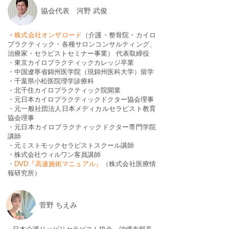
協会代表 河野 武俊
・
株式会社オンザロード
（介護・整骨院・カイロ
プラクティック・各種サロンコンサルティング、
治療家・セラピストセミナー事業） 代表取締役
・東京カイロプラクティックカレッジ卒業
・中国遼寧省錦州医学院（現錦州医科大学）留学
・千葉県小松医院理学診療科
・北千住カイロプラクティック院開業
・元日本カイロプラクティックドクター協会理事
・元一般社団法人日本メディカルセラピスト教育
協会理事
・元日本カイロプラクティックドクター専門学院
講師
​・元ミストモックセラピストスクール講師
・株式会社ウィルワン客員講師
​・
DVD『高速施術マニュアル』
（株式会社医療情
報研究所）
​菅野 ちえみ