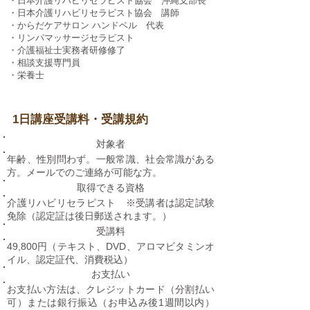
・日本介護リハビリセラピスト協会 沖縄支部長
・日本介護リハビリセラピスト協会 講師
・からだケアサロン ハンドベル 代表
・リンパマッサージセラピスト​
・介護福祉士実務者研修修了
​・相談支援専門員
・栄養士
​1日講座受講料・受講規約
​対象者
年齢、性別問わず。一般常識、社会常識がある
方。メールでのご連絡が可能な方。
取得できる資格
​介護リハビリセラピスト ※受講者は認定試験
免除（認定証は後日郵送されます。）
受講料
49,800円（テキスト、DVD、アロマビタミンオ
イル、認定証代、消費税込）
お支払い
お支払い方法は、クレジットカード（分割払い
可）または銀行振込（お申込み後1週間以内）