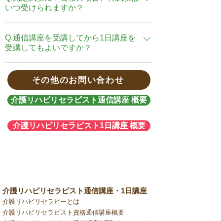
格されています。（再試験を含む）
いつ受けられますか？
A.不合格の通知から1か月以降のお好きな
Q.通信講座を受講してから1日講座を
日時に受けていただくことができます。
受講してもよいですか？
A.はい。通信講座の受講途中でも1日講座
その他のお問い合わせ
に変更することもできます。通信講座を
受講された方が1日講座を受講する場合
介護リハビリセラピスト通信講座 概要
は、1日講座の受講料から通信講座の受講
料が割引になります。
介護リハビリセラピスト1日講座 概要
介護リハビリセラピスト通信講座・1日講座
介護リハビリセラピーとは
介護リハビリセラピスト資格通信講座概要