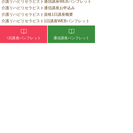
介護リハビリセラピスト通信講座WEBパンフレット
介護リハビリセラピスト通信講座お申込み
介護リハビリセラピスト資格1日講座概要
介護リハビリセラピスト1日講座WEBパンフレット
介護リハビリセラピスト1日講座お申込み
通信講座受講者専用 1日講座お申込み
1日講座パンフレット
通信講座パンフレット
失敗しない介護のセラピスト講座選び
自宅開業・出張サロンをお考えの方
ピックアップセラピスト
​アロマビタミンオイルのご購入
​よくあるご質問
オンライン学習ログイン
認定試験受験ログイン
介護のお仕事・介護施設の集客、差別化
デイサービスの集客・差別化
​介護・看護のお仕事 求人情報
無料介護・看護求人広告掲載申込み
日本介護リハビリセラピスト協会
​協会の活動
​協会概要