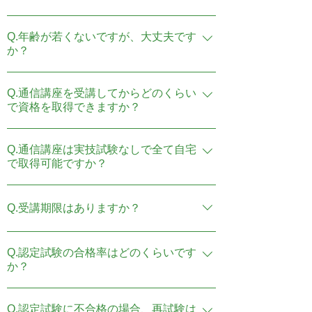
ており、年会費、更新料等も一切ござい
ませんので、受講料以外に費用負担はご
A: はい、日本介護リハビリセラピスト協
ざいません。
Q.年齢が若くないですが、大丈夫です
会の通信講座はまったくの未経験者の方
か？
でも安心して受講いただける内容となっ
ています。当協会代表が実際に病院や整
A.はい。実際に70代の方も受講されてい
骨院で高齢者の施術経験を基にカリキュ
Q.通信講座を受講してからどのくらい
ます。テキストの文字も大きめにしてお
ラムを構築しており、基礎からしっかり
で資格を取得できますか？
り、DVDではゆっくりしていますので大
学べる講座を全国どこからでも受講可能
丈夫です。
A.多くの受講者様がお仕事をされている
です。介護リハビリテーションに必要な
Q.通信講座は実技試験なしで全て自宅
ことや、個人で実技の練習時間に個人差
知識と技術に加え、アロマやビタミンを
で取得可能ですか？
がございますので一概に言えませんが、2
用いた施術方法も体系的に学べるため、
週間から3か月程度で資格を取得される方
初心者の方でも実践的なスキルを習得で
A.WEB上で受けていただく認定試験の実
が多いです。
きます。修了後は介護リハビリセラピス
Q.受講期限はありますか？
技は、施術方法について穴埋め、記述形
トとしての資格認定も受けられ、介護が
式で出題されていますので、完全にご自
A.受講開始から1年以内に認定試験を受け
必要な高齢者に寄り添ったサービス提供
宅で資格を取得することができます。
Q.認定試験の合格率はどのくらいです
ていただきます。 万が一、認定試験に不
が可能です。
か？
合格だった場合は、1年以上経過しても再
試験を受けることができます。
A.受講された方の約90％が認定試験に合
Q.認定試験に不合格の場合、再試験は