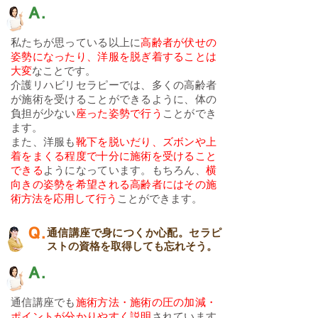
私たちが思っている以上に
高齢者が伏せの
姿勢になったり、洋服を脱ぎ着することは
大変
なことです。
介護リハビリセラピーでは、多くの高齢者
が施術を受けることができるように、体の
負担が少ない
座った姿勢で行う
ことができ
ます。
また、洋服も
靴下を脱いだり、ズボンや上
着をまくる程度で十分に施術を受けること
できる
ようになっています。もちろん、
横
向きの姿勢を希望される高齢者にはその施
術方法を応用して行う
ことができます。
通信講座で身につくか心配。セラピ
ストの資格を取得しても忘れそう。
通信講座でも
施術方法・施術の圧の加減・
ポイントが分かりやすく説明
されています