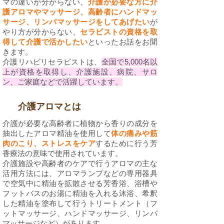
マの違いが分からない、
介護が必要な方に介
護アロマやマッサージ、高齢者にハンドマッ
サージ、リンパマッサージをしてあげたい
が
やり方が分からない、
セラピストの資格を取
得して介護で活かしたい
といったお話をお聞
きます。​
​介護リハビリセラピストは、
全国で5,000名以
上が資格を取得し、介護施設、病院、サロ
ン、ご家庭などで活躍しています。
介護アロマとは
介護が必要な高齢者に植物から香りの成分を
抽出したアロマ精油を使用して
体の痛みや筋
肉のこり、ストレスをケア
するために行う芳
香療法の意味で使用されています。
介護施設や高齢者のケアで行うアロマの主な
活用方法には、アロマランプなどの専用器具
で空気中に精油を拡散させる芳香浴、浴槽や
フットバスのお湯に精油を入れる沐浴、希釈
した精油を塗布して行うトリートメント（フ
ットマッサージ、ハンドマッサージ、リンパ
マッサージなど）があります。