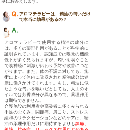
基にお答えします。
アロマテラピーは、精油の匂いだけ
で本当に効果があるの？
アロマテラピーで使用する精油の成分に
は、多くの薬理作用があることが科学的に
証明されています。認知症では嗅覚の機能
低下が多く見られますが、匂いを嗅ぐこと
で嗅神経に刺激が伝わり予防や改善につな
がります。また、体の不調に対しても、施
術によって体内に吸収された精油成分は健
康に働きかけてくれます。もし、精油に似
たような匂いを嗅いだとしても、人工のオ
イルでは芳香成分が異なるので、薬理作用
は期待できません。
介護施設の利用者や高齢者に多くみられる
手足のむくみ、関節痛、肩こり、ストレス
緩和のリラクゼーションなどのケアは、精
油の薬理作用だけに期待するよりも
鎮痛、
鎮静、抗炎症、リラックス作用などがある