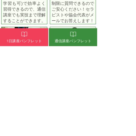
学習も可)で効率よく
制限に質問できるので
習得できるので、通信
ご安心ください！セラ
講座でも実技まで理解
ピストや協会代表がメ
することができます。
ールでお答えします！
1日講座パンフレット
通信講座パンフレット
完全通信講座
低価格の受講料
講座の学習から認定試
無駄な包装をカット
験まですべてご自宅で
し、必要のないアロマ
受けられます。ご自分
精油等のプレゼントを
のタイミングやペース
控え、低価格でもアロ
に合わせて学習できる
マテラピーも学べる内
ので、途中で挫折する
容の濃い講座を提供す
ことがありません。
ることができます。
​通信講座から1日講座に変更もで
きます
1日講座の詳細はこちら