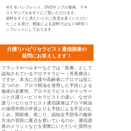
ＷＥＢパンフレット、DVDサンプル動画、テキ
ストサンプルをすぐにご覧いただけます。
資料をすぐに見たいとのご意見を多くいただい
たことを受け、郵送による資料ではなくWEBパ
ンフレットにしております。
介護リハビリセラピスト通信講座の
疑問にお答えします！
フランスやベルギーなどでは「医療」として
認知されているアロマテラピー（芳香療法）
ですが、本当に介護や高齢者にアロマは役に
立つのか、アロマ精油を使用した手技による
施術の必要性、アロマセラピストやマッサー
ジと介護リハビリセラピストの違い、なぜ介
護リハビリセラピスト通信講座はアロマ精油
の薬理作用の学習よりも手技による手足のむ
くみ、関節痛、肩こり、認知症予防等の施術
方法の習得に重点を置いているのか、通信講
座のメリットなどを実際にいただいた質問を