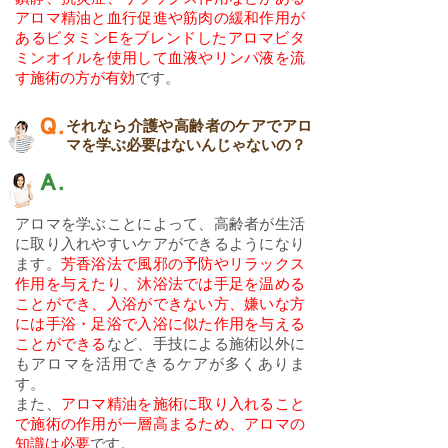
アロマ精油と血行促進や筋肉の緩和作用が
あるビタミンEをブレンドしたアロマビタ
ミンオイルを使用して血液やリンパ液を流
す施術の方が有効
です。
それなら介護や高齢者のケアでアロ
マを学ぶ必要はないんじゃないの？
アロマを学ぶことによって、高齢者が生活
に取り入れやすいケアができるようになり
ます。
芳香浴法で風邪の予防やリラックス
作用を与えたり、沐浴法では手足を温める
ことができ、入浴ができない方、嫌いな方
には手浴・足浴で入浴に似た作用を与える
ことができる
など、手技による施術以外に
もアロマを活用できるケアが多くありま
す。
また、
アロマ精油を施術に取り入れること
で施術の作用が一層
高まるため、アロマの
知識は必要
です。