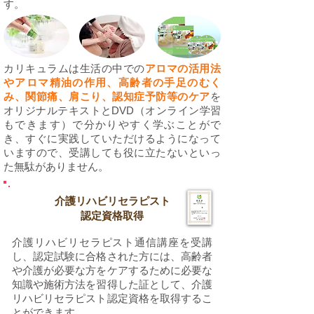
す。
カリキュラムは生活の中での
アロマの活用法
やアロマ精油の作用、高齢者の手足のむく
み、関節痛、肩こり、認知症予防等のケア
を
オリジナルテキストとDVD（オンライン学習
もできます）で分かりやすく学ぶことがで
き、すぐに実践していただけるようになって
いますので、受講しても役に立たないといっ
た無駄がありません。
介護リハビリセラピスト
認定資格取得
介護リハビリセラピスト通信講座を受講
し、認定試験に合格された方には、高齢者
や介護が必要な方をケアするために必要な
知識や施術方法を習得した証として、介護
リハビリセラピスト認定資格を取得するこ
とができます。