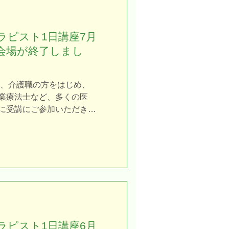
む必要は一切ありません。
ぐに施術ができるかどう
は、無駄な内容を削ぎ落と
ラピスト1日講座7月
て・その場で身につける」**
道会場が終了しまし
講できる体感型カリキュラ
「いつか機会があれば」
動を先延ばしにしている間
は、介護職の方をはじめ、
刻と過ぎていきます。 迷
業療法士など、多くの医
も早く確かな技術を届ける
に受講にご参加いただきま
められます。 ✼••┈┈ こ
高齢者の身体の状態をイメ
••✼ ✔︎ 難しい勉強や暗記
つの手技を丁寧に確認し、
が印象的でした。職種の異
換をしながら学びを深める
間となりました。 【北海
開始時刻が遅れてしまい、
をお掛けしましたことを、
す。 北海道での開催は久
、多くの皆さまにお集まり
ラピスト1日講座6月