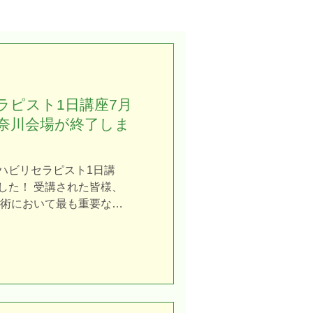
ラピスト1日講座7月
神奈川会場が終了しま
ハビリセラピスト1日講
した！ 受講された皆様、
施術において最も重要なの
科書上の知識の丸暗記でも
の高齢者に対して、すぐに
うか」、ただそれだけで
記して「資格を取っただけ
、実は一番もったいないこ
ると…… この講座、頑張