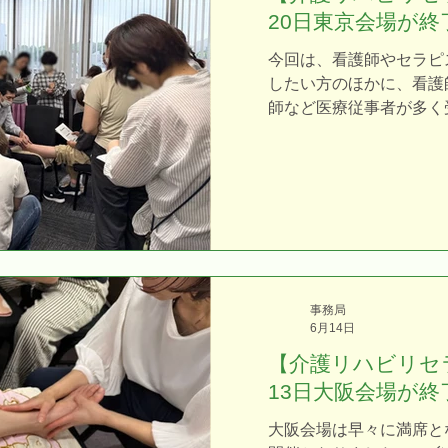
いただき、大変嬉しく思
20日東京会場が
されている方を中心にご
技では、施術前と施術後
今回は、看護師やセラピ
ごい！」「全然違う！」
したい方のほかに、看護
いますね！」といった驚
師など医療従事者が多く
た。正しい施術方法で行
了後には、 「こんなに
とを実感していただけた
た。本当に良かった。」
まは、手をしっかり密着
レクトな（笑）お褒めの
ら、繰り返し施術の練習
皆様の笑顔と「受けてよ
が何よりの評価です。 
現場の高齢者のために学
らも全力で応援していき
皆様、本当にありがとう
事務局
ビリセラピスト1日講座
6月14日
知症予防、介護で使える
【介護リハビリセ
練習が中心になっており
13日大阪会場が
者のご家族などが受講さ
得後、介護施設、病院、
大阪会場は早々に満席と
しています。 介護リハ