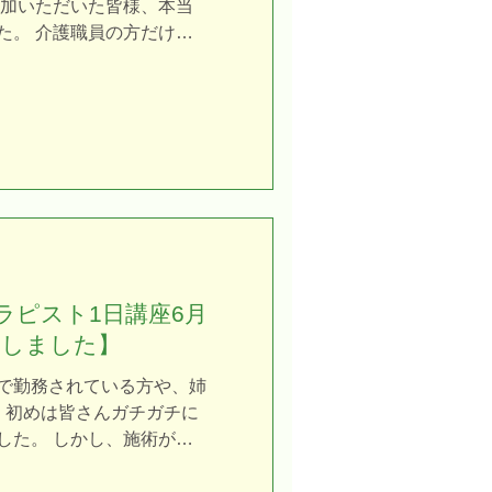
参加いただいた皆様、本当
li.com/
た。 介護職員の方だけで
する医療従事者の皆様にも
た。 専門職の垣根を越え
て学ぶ姿勢がとても印象的
まで本当に積極的に練習さ
だ！」という瞬間が目に見
達していきました。 「4時
しかしたら「少し短いのか
れません。 でも、実はこ
です。 集中してインプッ
、 この4時間という枠が、
ラピスト1日講座6月
を発揮できるベストな長
了しました】
心地よい充実感を感じてい
回学んだ技術が、それぞれ
で勤務されている方や、姉
利用者様の笑顔に繋がるこ
、初めは皆さんガチガチに
護リハビリセラピスト1日講
した。 しかし、施術がス
、認知症予防、介護で使え
手を密着させること」、
実技練習が中心になってお
意識しながら進めていく