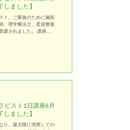
います。 介護施設に勤務
終了しました】
受講いただきました。 実
の変化を確認すると、「す
スト、ご家族のために施術
「むくみがしっかり取れて
師、理学療法士、柔道整復
きの声が多く聞かれまし
受講されました。 講座終
うことで、変化が現れるこ
教えてくれると思わなかっ
ようです。 受講者の皆さ
と、 なんとも温かいダイ
させることを意識しなが
言葉をいただきました。
に取り組まれていました。
かった」という熱いお言葉
大切な誰かのため、そして
びを深める皆様を、これか
ます！ ご受講いただいた
ございました。 介護リハ
は高齢者の足のむくみ、認
アロマなど、実践的な実技
ラピスト1日講座6月
、介護職員、看護師、高齢
終了しました】
れ、セラピストの資格を取
サロン、ご家庭などで活躍
なり、最大限に増席しての
ビリセラピスト1日講座：