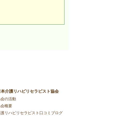
高齢者のご家族
ら嬉しい声があがりまし
れてる！」 ・「肌の血色
すごくポカポカしてきまし
ガチな雰囲気が一気になく
イントを掴むのがとても早
術を行っていらっしゃいま
る方への施術法をお伝えし
剣。 「なるほど、そうい
。とても勉強になりまし
だきました。 終始一生懸
最後は全員が最高の笑顔で
ました。 介護リハビリセ
者の足のむくみ、認知症予
など、実践的な実技練習が
日本介護リハビリセラピスト協会
職員、看護師、高齢者のご
協会の活動
ラピストの資格を取得後
協会概要
介護リハビリセラピスト口コミブログ