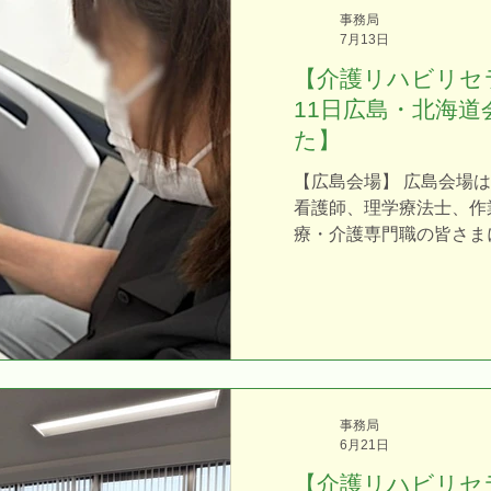
って座学で知識を詰め込
事務局
大切なのは、高齢者にす
7月13日
か。 だからこそ本講座
【介護リハビリセ
し、 **「見て・練習し
11日広島・北海
未経験の方も安心して受
た】
ムに特化しています。 
「準備が整ったら」と行
【広島会場】 広島会場
にも、 現場の時間は刻一
看護師、理学療法士、作
う時間をなくし、1日で
療・介護専門職の皆さま
ことこそが、 高齢者には求
した。 実技練習では、
んな方にオススメです ┈┈
ージしながら、一つひと
は苦手だけど、実践
熱心に練習されている姿
なる参加者同士で意見交
場面もあり、有意義な時
道会場】 まずは、講座
受講者の皆さまにご迷惑
事務局
心よりお詫び申し上げま
6月21日
しぶりということもあり
【介護リハビリセ