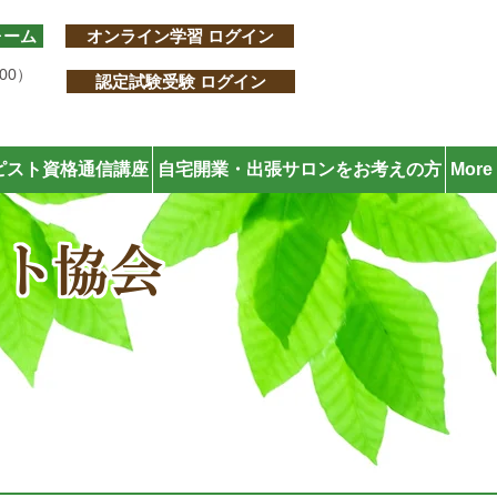
ォーム
オンライン学習 ログイン
:00）
認定試験受験 ログイン
ピスト資格通信講座
自宅開業・出張サロンをお考えの方
More