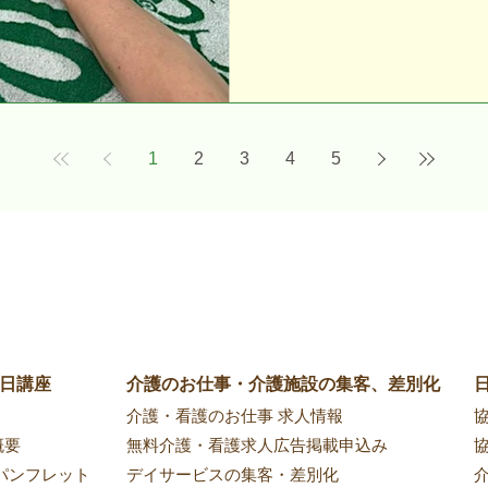
り、介護職員、看護師、
と、 受講者の皆さんか
た！ ・「足のむくみが取
が全然違います」 ・「
た」 この変化に、ガチ
なりました。 皆さんポ
く、 驚くほど上手に施
1
2
3
4
5
した。 また、麻痺があ
た際は、皆さん本当に真
う施術法があるんですね
た」というお言葉もいた
命取り組んでくださり、
講座を終えることができ
ラピスト1日講座は高齢
防、介護で使えるアロマ
1日講座
介護のお仕事・介護施設の集客、差別化
中心になっており、介護
​介護・看護のお仕事 求人情報
​
家族などが受講され、セ
概要
無料介護・看護求人広告掲載申込み
​
パンフレット
デイサービスの集客・差別化