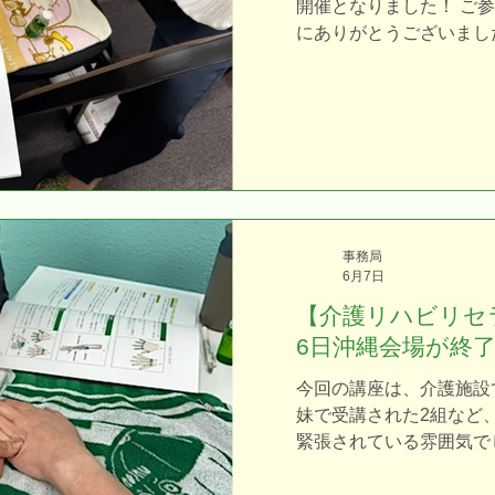
開催となりました！ ご
https://www.j-kaigorehabi
にありがとうございまし
なく、看護師をはじめと
多数ご受講いただきまし
て、同じゴールに向かっ
でした。 最初から最後
れ、 「あ、コツを掴ん
えて分かり、みるみる上
間の研修」と聞くと、も
な？」と思われるかもし
事務局
れが絶妙な時間設定なん
6月7日
トと練習を繰り返すには
【介護リハビリセ
ダレることなく一番効果
6日沖縄会場が終
さ。 終わってみれば、
ただけるはずです。 今
今回の講座は、介護施設
の現場で多くの患者様・
妹で受講された2組など
とを願っています。 介
緊張されている雰囲気で
座は高齢者の足のむくみ
タートし、 「施術する
るアロマなど、実践的な
「ゆっくり流すこと」を