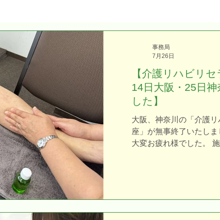
事務局
7月26日
【介護リハビリセ
14日大阪・25日
した】
大阪、神奈川の「介護リ
座」が無事終了いたしま
大変お疲れ様でした。 
は、資格の名称でも、教
ありません。 「目の前
正しく手を動かせるかど
す。 難しい理論を丸暗
で満足」してしまうのは
とです。 正直にお伝えす