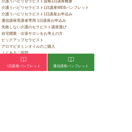
介護リハビリセラピスト資格1日講座概要
介護リハビリセラピスト1日講座WEBパンフレット
介護リハビリセラピスト1日講座お申込み
通信講座受講者専用 1日講座お申込み
失敗しない介護のセラピスト講座選び
自宅開業・出張サロンをお考えの方
ピックアップセラピスト
​アロマビタミンオイルのご購入
​よくあるご質問
オンライン学習ログイン
1日講座パンフレット
通信講座パンフレット
認定試験受験ログイン
介護のお仕事・介護施設の集客、差別化
デイサービスの集客・差別化
​介護・看護のお仕事 求人情報
無料介護・看護求人広告掲載申込み
日本介護リハビリセラピスト協会
​協会の活動
​協会概要
介護リハビリセラピスト口コミブログ
お問い合わせ一覧