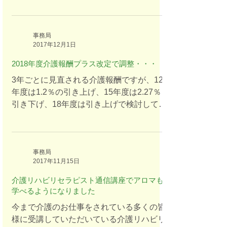
はデイサービスにお勤めの方からのお問い
合わせもございました。普段は仕事に、家
事に追われているので、この休みを利用し
事務局
2017年12月1日
て『自分には
2018年度介護報酬プラス改定で調整・・・
3年ごとに見直される介護報酬ですが、12
年度は1.2％の引き上げ、15年度は2.27％
引き下げ、18年度は引き上げで検討してい
るとのこと。しかし微増で調整のようで
す。 介護報酬が引き上げになると、私たち
が納めている介護保険料も上がります。 介
護離職ゼロを目指し、人材の処遇改善など
事務局
2017年11月15日
介護リハビリセラピスト通信講座でアロマも
学べるようになりました
今まで介護のお仕事をされている多くの皆
様に受講していただいている介護リハビリ