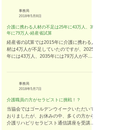
るために認定試験を受け、（中には認定試
験料もかかるところもありますが･･･）合
事務局
2018年5月8日
格したら認
介護に携わる人材の不足は25年に43万人、35
年に79万人-経産省試算
経産省の試算では2015年に介護に携わる人
材は4万人が不足していたのですが、2025
年には43万人、2035年には79万人が不足
するとのことです。 現状でもデイサービス
を経営している多くの社長からは、「求人
を出しても応募すらない」との話が聞かれ
るというのに･･･ 今まではデイサー
事務局
2018年5月7日
介護職員の方がセラピストに挑戦！？
当協会ではゴールデンウイークいただいて
おりましたが、お休みの中、多くの方から
介護リハビリセラピスト通信講座を受講さ
れるためにお申込みがございました。 中に