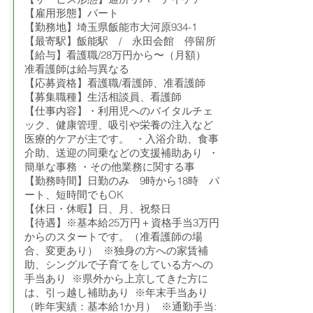
【雇用形態】パート
【勤務地】埼玉県飯能市大河原934-1
【最寄駅】飯能駅 / 永田会館 停留所
【給与】看護職/28万円から〜（月額）
准看護師は給与異なる
【応募資格】看護職/看護師、准看護師
【募集職種】生活相談員、看護師
【仕事内容】・利用児へのバイタルチェ
ック、健康管理、吸引や栄養の注入など
医療的ケアが主です。 ・入浴介助、食事
介助、送迎の同乗などの支援補助あり ・
簡単な事務 ・その他業務に関する事
【勤務時間】日勤のみ 9時から18時 パ
ート、短時間でもOK
【休日・休暇】日、月、祝祭日
【待遇】※基本給25万円＋資格手当3万円
からのスタートです。（准看護師の場
合、変更あり） ※独身の方への家賃補
助、シングルで子育てをしている方への
手当あり ※県外から上京してきた方に
は、引っ越し補助あり ※年末手当あり
（昨年実績：基本給1か月） ※通勤手当: