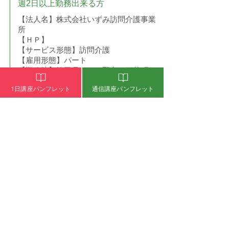
週2日以上勤務出来る方
【法人名】株式会社いずみ訪問介護事業
所
【ＨＰ】
【サービス形態】訪問介護
【雇用形態】パート
【勤務地】埼玉県ふじみ野市、三芳町、
富士見市
1日講座パンフレット
通信講座パンフレット
【最寄駅】東武東上線・上福岡駅
【給与】時給￥１８００〜２０００
【応募資格】初任者研修資格又はそれ以
上の資格をお持ちの方・運転免許（要）
【募集職種】介護職・ヘルパー
【仕事内容】訪問介護（身体、生活）
【勤務時間】AM８：３０〜PM１７：３
０ （1日１〜２時間程度）
【休日・休暇】土曜日、日曜日、夏季休
暇日、年末年始
【待遇】 移動手当・交通費支給
【担当者】大河内 泉
お問い合わせ・ご応募